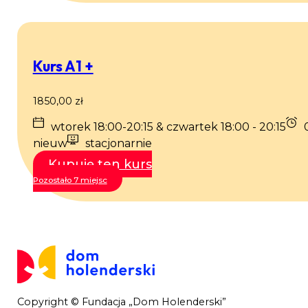
Kurs A1 +
1850,00
zł
wtorek 18:00-20:15 & czwartek 18:00 - 20:15
0
nieuw
stacjonarnie
Kupuję ten kurs
Pozostało 7 miejsc
Copyright © Fundacja „Dom Holenderski”