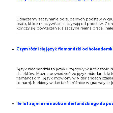
Odradzamy zaczynanie od zupełnych podstaw w grupi
osób, które rzeczywiście zaczynają od podstaw. Z d
kończy się powtarzanie, a zaczyna realna praca i nale
Czym różni się język flamandzki od holenders
Język niderlandzki to język urzędowy w Królestwie N
dialektów. Można powiedzieć, że język niderlandzki
flamandzkim. Język mówiony w Niderlandach czase
to ham). Niekiedy widać także różnice w gramatyce (
Ile lat zajmie mi nauka niderlandzkiego do po