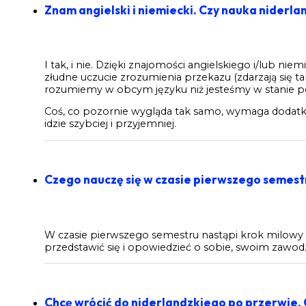
Znam angielski i niemiecki. Czy nauka niderla
I tak, i nie. Dzięki znajomości angielskiego i/lub 
złudne uczucie zrozumienia przekazu (zdarzają się t
rozumiemy w obcym języku niż jesteśmy w stanie po
Coś, co pozornie wygląda tak samo, wymaga dodatko
idzie szybciej i przyjemniej.
Czego nauczę się w czasie pierwszego semest
W czasie pierwszego semestru nastąpi krok milowy w
przedstawić się i opowiedzieć o sobie, swoim zawodzi
Chcę wrócić do niderlandzkiego po przerwie.